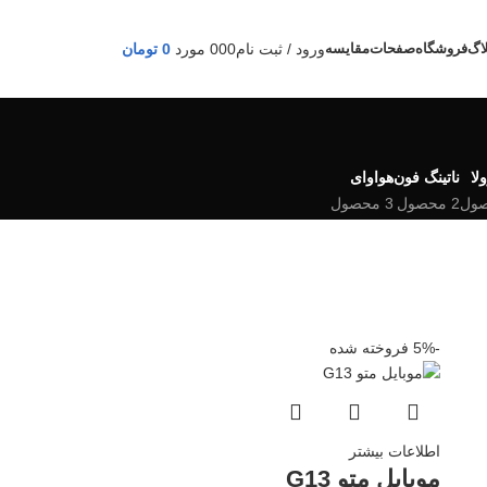
لاگ
فروشگاه
صفحات
مقایسه
ورود / ثبت نام
0
0
0
مورد
0
تومان
لا
ناتینگ فون
هواوای
2 محصول
3 محصول
-5%
فروخته شده
اطلاعات بیشتر
موبایل متو G13