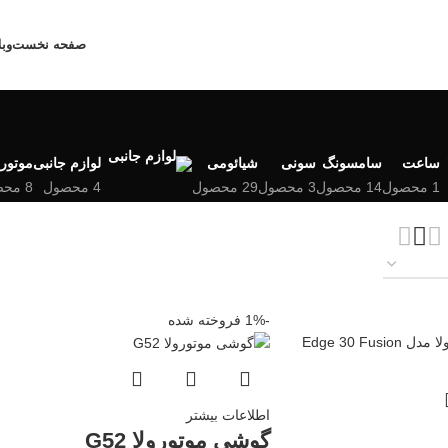
صفحه نخست
وب
ساعت
سامسونگ
سونی
شیائومی
لوازم جانبی
موتورو
1 محصول
14 محصول
3 محصول
29 محصول
4 محصول
8 محصول
-1%
فروخته شده
اطلاعات بیشتر
گوشی موتورولا G52