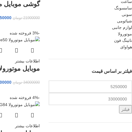
ساعت
گوشی موبایل مو
سامسونگ
سونی
50000
21900000
تومان
شیائومی
لوازم جانبی
-3%
فروخته شده
موتورولا
ناتینگ فون
هواوای
اطلاعات بیشتر
موبایل موتورولا dge50
فیلتر بر اساس قیمت
00000
34000000
تومان
-4%
فروخته شده
فیلتر
اطلاعات بیشتر