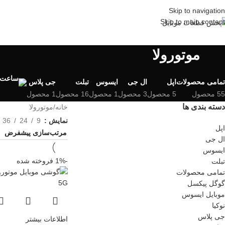
Skip to navigation
Skip to main content
موتورولا
تمامی محصولات
اپل
ال جی
ایسوس
تبلت
جی پلاس
55 محصول
5 محصول
3 محصول
1 محصول
16 محصول
1 محصول
دسته بندی ها
خانه
موتورولا
نمایش
9
24
36
اپل
ال جی
ایسوس
-1%
فروخته شده
تبلت
تمامی محصولات
گوگل پیکسل
موبایل ایسوس
نوکیا
جی پلاس
اطلاعات بیشتر