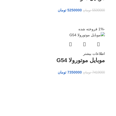
5250000
تومان
5500000
تومان
-1%
فروخته شده
اطلاعات بیشتر
موبایل موتورولا G54
7350000
تومان
7419000
تومان