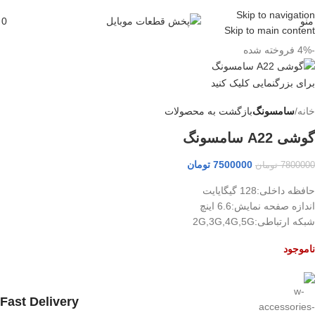
Skip to navigation
منو
0
Skip to main content
-4%
فروخته شده
برای بزرگنمایی کلیک کنید
خانه
سامسونگ
بازگشت به محصولات
گوشی A22 سامسونگ
7500000
تومان
7800000
تومان
حافظه داخلی:128 گیگایایت
اندازه صفحه نمایش:6.6 اینچ
شبکه ارتباطی:2G,3G,4G,5G
ناموجود
Fast Delivery