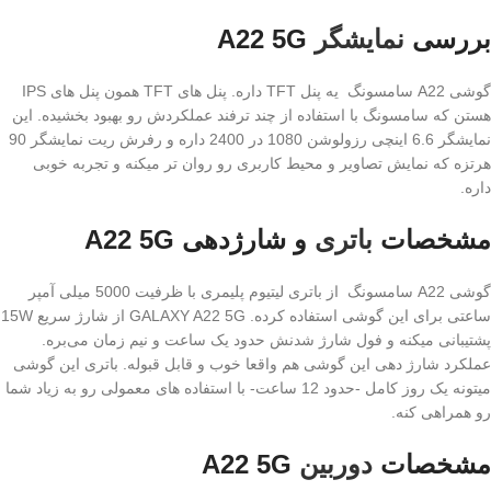
بررسی
نمایشگر
A22 5G
گوشی A22 سامسونگ یه پنل TFT داره. پنل های TFT همون پنل های IPS
هستن که سامسونگ با استفاده از چند ترفند عملکردش رو بهبود بخشیده. این
نمایشگر 6.6 اینچی رزولوشن 1080 در 2400 داره و رفرش ریت نمایشگر 90
هرتزه که نمایش تصاویر و محیط کاربری رو روان تر میکنه و تجربه خوبی
داره.
مشخصات
باتری
و شارژدهی A22 5G
گوشی A22 سامسونگ از باتری لیتیوم پلیمری با ظرفیت 5000 میلی آمپر
ساعتی برای این گوشی استفاده کرده. GALAXY A22 5G از شارژ سریع 15W
پشتیبانی میکنه و فول شارژ شدنش حدود یک ساعت و نیم زمان می‌بره.
عملکرد شارژ دهی این گوشی هم واقعا خوب و قابل قبوله. باتری این گوشی
میتونه یک روز کامل -حدود 12 ساعت- با استفاده های معمولی رو به زیاد شما
رو همراهی کنه.
مشخصات
دوربین
A22 5G