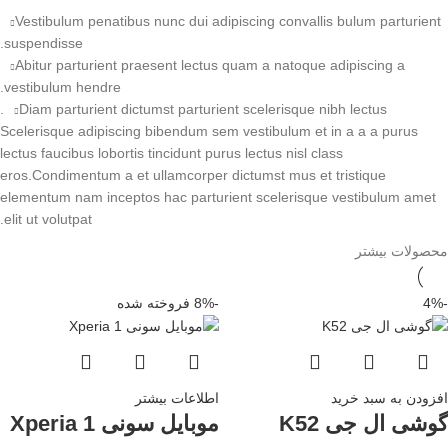
Vestibulum penatibus nunc dui adipiscing convallis bulum parturient
suspendisse.
Abitur parturient praesent lectus quam a natoque adipiscing a
vestibulum hendre.
Diam parturient dictumst parturient scelerisque nibh lectus.
Scelerisque adipiscing bibendum sem vestibulum et in a a a purus
lectus faucibus lobortis tincidunt purus lectus nisl class
eros.Condimentum a et ullamcorper dictumst mus et tristique
elementum nam inceptos hac parturient scelerisque vestibulum amet
elit ut volutpat.
محصولات بیشتر
-4%
-8%
فروخته شده
افزودن به سبد خرید
اطلاعات بیشتر
گوشی ال جی K52
موبایل سونی Xperia 1