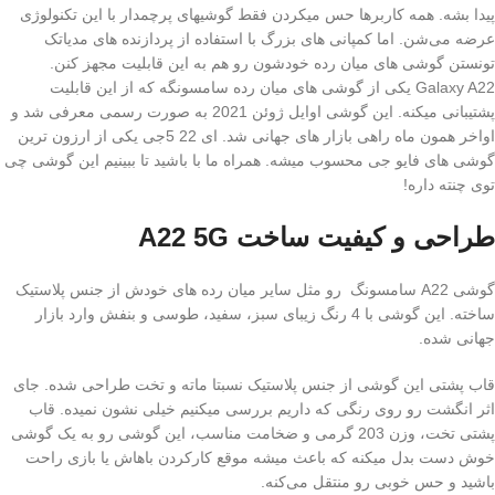
پیدا بشه. همه کاربرها حس میکردن فقط گوشیهای پرچمدار با این تکنولوژی
عرضه می‌شن. اما کمپانی های بزرگ با استفاده از پردازنده های مدیاتک
تونستن گوشی های میان رده خودشون رو هم به این قابلیت مجهز کنن.
Galaxy A22 یکی از گوشی های میان رده سامسونگه که از این قابلیت
پشتیبانی میکنه. این گوشی اوایل ژوئن 2021 به صورت رسمی معرفی شد و
اواخر همون ماه راهی بازار های جهانی شد. ای 22 5جی یکی از ارزون ترین
گوشی های فایو جی محسوب میشه. همراه ما با باشید تا ببینیم این گوشی چی
توی چنته داره!
طراحی و کیفیت ساخت A22 5G
گوشی A22 سامسونگ رو مثل سایر میان رده های خودش از جنس پلاستیک
ساخته. این گوشی با 4 رنگ زیبای سبز، سفید، طوسی و بنفش وارد بازار
جهانی شده.
قاب پشتی این گوشی از جنس پلاستیک نسبتا ماته و تخت طراحی شده. جای
اثر انگشت رو روی رنگی که داریم بررسی میکنیم خیلی نشون نمیده. قاب
پشتی تخت، وزن 203 گرمی و ضخامت مناسب، این گوشی رو به یک گوشی
خوش دست بدل میکنه که باعث میشه موقع کارکردن باهاش یا بازی راحت
باشید و حس خوبی رو منتقل می‌کنه.