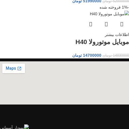
51990000
تومان
52000000
تومان
-1%
فروخته شده
اطلاعات بیشتر
موبایل موتورولا H40
14700000
تومان
14830000
تومان