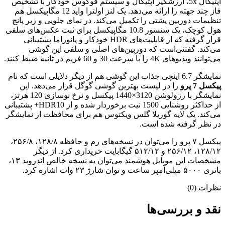
اپتیکال 5x، ارزشگیر اپتیکال و سیستم فوکوس خودکار با تشخیص
فاز چند جهته را ارائه می‌دهد. یک لنز اولترا واید 12 مگاپیکسل هم
تنظیمات دوربین پشتی را تکمیل می‌کند. در نمای جلویی و زیر پانچ
هول کوچک، یک سنسور 10.8 مگاپیکسل برای ثبت عکس‌های سلفی
قرار گرفته که از قابلیت‌های HDR خودکار و پانوراما پشتیبانی
می‌کند. گفتنی‌است که دوربین‌های اصلی و سلفی این گوشی
می‌توانند ویدیوهای 4K را با سرعت 30 و 60 فریم در ثانیه ضبط کنند.
نمایشگر 6.7 اینچی جذاب این گوشی هم از دیگر دلایلی است که نام
پیکسل 7 پرو
را در لیست بهترین گوشی گوگل قرار می‌دهد. این
نمایشگر با رزولوشن 3120×1440 پیکسل و نرخ نوسازی 120 هرتز،
از حداکثر روشنایی 1500 نیت برخوردار شده و از HDR10+ پشتیبانی
می‌کند. یک لایه گوریلا گلس ویکتوس هم برای محافظت از نمایشگر
در نظر گرفته شده است.
پیکسل ۷ پرو را می‌توان در نسخه‌های رم و حافظه ۱۲۸/۸، ۲۵۶/۸،
۱۲۸/۱۲، ۲۵۶/۱۲ و ۵۱۲/۱۲ گیگابایت خریداری کرد. از دیگر
مشخصات این موبایل هوشمند می‌توان به نسخه خالص اندروید ۱۳،
باتری ۵۰۰۰ میلی‌آمپر ساعت و توان شارژ ۲۳ وات اشاره کرد.
نظرات (0)
نقد و بررسی‌ها