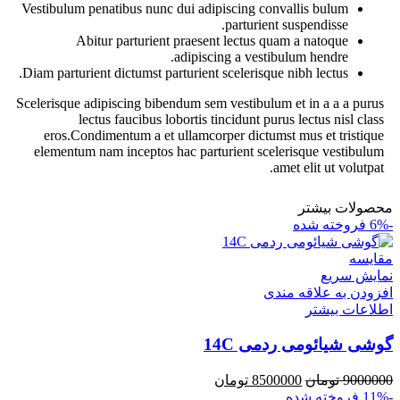
Vestibulum penatibus nunc dui adipiscing convallis bulum
parturient suspendisse.
Abitur parturient praesent lectus quam a natoque
adipiscing a vestibulum hendre.
Diam parturient dictumst parturient scelerisque nibh lectus.
Scelerisque adipiscing bibendum sem vestibulum et in a a a purus
lectus faucibus lobortis tincidunt purus lectus nisl class
eros.Condimentum a et ullamcorper dictumst mus et tristique
elementum nam inceptos hac parturient scelerisque vestibulum
amet elit ut volutpat.
محصولات بیشتر
-6%
فروخته شده
مقايسه
نمایش سریع
افزودن به علاقه مندی
اطلاعات بیشتر
گوشی شیائومی ردمی 14C
9000000
تومان
8500000
تومان
-11%
فروخته شده