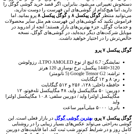
دستخوش تغییراتی می‌شود. بنابراین، اگر قصد خرید گوشی گوگل را
دارید، اما هیچ‌کدام از گوشی‌های این فهرست را دوست ندارید،
می‌توانید منتظر
گوگل پیکسل ۸
و
گوگل پیکسل ۸
پرو بمانید. اما
فراموش نکنید که گوشی‌های این فهرست هم مثل سایر محصولات
و خدمات گوگل، جزء بهترین‌های بازار هستند؛ آنچه از اندروید در
موبایل شرکت‌های دیگر دیده‌اید، در گوشی‌های گوگل، نسخه
خالص‌ترش را در اختیار خواهید داشت.
گوگل پیکسل ۷ پرو
نمایشگر: 6.7 اینچ از نوع LTPO AMOLED، رزولوشن
3120×1440 پیکسل، نرخ نوسازی 120 هرتز
تراشه: Google Tensor G2 (5 نانومتر)
رم: ۸ و ۱۲ گیگابایت
حافظه داخلی: ۱۲۸، ۲۵۶ و ۵۱۲ گیگابایت
دوربین: ۵۰ مگاپیکسل واید، ۴۸ مگاپیکسل تله‌فوتو، ۱۲
مگاپیکسل اولترا واید / دوربین سلفی: ۱۰.۸ مگاپیکسل اولترا
واید
باتری: ۵۰۰۰ میلی‌آمپر ساعت
گوگل پیکسل ۷ پرو،
بهترین گوشی گوگل
در بازار فعلی است. این
گوشی به‌راحتی می‌تواند عکس‌های بسیار زیبایی را در روشنایی
کامل روز و در شرایط کم‌نور شب ثبت کند. اما قابلیت‌های دوربین