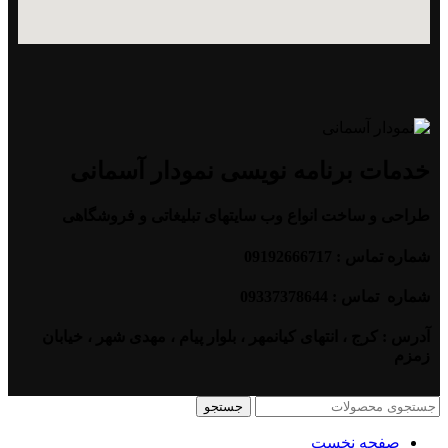
خدمات برنامه نویسی نمودار آسمانی
طراحی و ساخت انواع وب سایتهای تبلیغاتی و فروشگاهی
شماره تماس : 09192666717
شماره تماس : 09337378644
آدرس : کرج ، انتهای کیانمهر ، بلوار پیام ، مهدی شهر ، خیابان
زمزم
جستجو
صفحه نخست