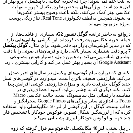
به اینجا ختم نمی‌شوند؛ چرا که تجربه عکاسی با
پیکسل 7
پرو بهتر از
قبل شده است. ویژگی‌های منحصربه‌فرد پیکسل 7 پرو نه‌تنها به
عکاسی بهتر کمک می‌کنند، بلکه باعث وضوح بیشتر عکس‌ها
می‌شوند. همچنین به‌لطف تکنولوژی Real Tone، تناژ رنگی پوست
سوژه نیز بهبود می‌یابد.
درواقع به‌خاطر تراشه
گوگل تنسور G2
، بسیاری از قابلیت‌ها، از
جمله تجربه عکاسی پیشرفت کرده‌اند. این گوشی توانایی‌‌هایی دارد
که در سایر گوشی‌های بازار دیده نمی‌شود. برای مثال،
گوگل پیکسل
7
پرو دقت شنیداری بسیار بالایی دارد و فرمان‌های صوتی را با دقت
بیشتری شناسایی می‌کند. به همین دلیل، دستیار هوش مصنوعی
Google Assistant آن بسیار بهتر عمل می‌کند و کارایی بیشتری دارد.
نکته‌ای که درباره تمام گوشی‌های پیکسل در سال‌های اخیر صدق
می‌کند، شارژدهی ضعیف باتری است. امیدواریم در گوشی‌های نسل
جدید گوگل، ظرفیت باتری و میزان شارژدهی گوشی افزایش پیدا
کنند. نکته دیگری که به چشم می‌آید، کمبود انعطاف‌پذیری در
مقایسه با رقیبانی مثل سامسونگ است. حالت عکاسی Macro
Focus به‌ اندازه‌ی سایر ویژگی‌های Google Photos سحر‌انگیز و
جذاب نیست. گوگل در این گوشی از لنز 50 مگاپیکسلی واید استفاده
کرده که از لرزشگیر اپتیکال تصویر، فوکوس خودکار با تشخیص فاز
چند جهته و فوکوس خودکار لیزری پشتیبانی می‌کند.
در پنل پشتی، لنز‌ 48 مگاپیکسلی تله‌فوتو هم قرار گرفته که زوم