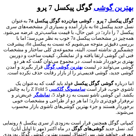
بهترین گوشی
گوگل پیکسل 7 پرو
گوگل پیکسل 7 پرو
،
گوشی میان‌رده گوگل پیکسل 7a
به‌عنوان
نسل جدید پیکسل 6a به بازار آمده و بسیاری از مشخصه‌های سری
پیکسل 7 را دارد؛ در عین حال، با قیمت مناسب‌تری عرضه می‌شود.
همه‌چیز در مشخصات پیکسل 7a خوب به نظر می‌رسد؛ اما با
بررسی دقیق‌تر متوجه می‌شویم که نسبت به پیکسل 6a، پیشرفت
چشمگیری نداشته است. البته، مجموعه‌ی کلی ساختار و مشخصات
فنی این گوشی ارتقا یافته و از نمایشگر، کیفیت ساخت و دوربین
بهتری برخوردار شده است. در مجموع می‌توان گفت که هر دو
گوشی می‌توانند در لیست
بهترین گوشی گوگل
قرار بگیرند و آمدن
گوشی جدید، گوشی قدیمی‌تر را از بازار رقابت حذف نکرده است.
اما درباره
گوشی گوگل پیکسل
فولد باید گفت که به‌عنوان یک
تاشوی خوب، قرار است
سامسونگ گلکسی
Z Fold 5 را به چالش
بکشد. این گوشی تاشو نسبت به زد فولد 5،
نمایشگر
عریض‌تر و
نرم‌فزار قوی‌تری دارد؛ اما هر دو از طراحی و مشخصات خوبی
برخوردار هستند و جزء بهترین گوشی‌های تاشوی بازار محسوب
می‌شوند.
کمپانی گوگل همچنین قرار است به‌زودی از سری پیکسل ۸ رونمایی
کند. نسل جدید
گوشی‌های گوگل
در ماه اکتبر (مهر تا اوایل آبان)
معرفی خواهند شد. پس احتمالا، لیست بهترین گوشی گوگل به‌زودی